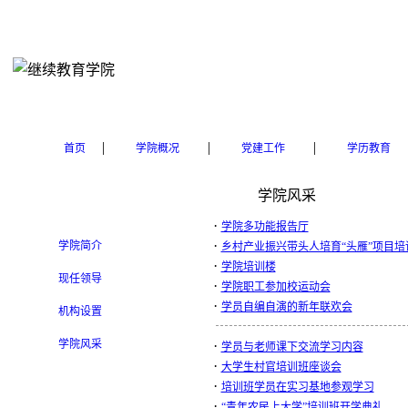
|
|
|
首页
学院概况
党建工作
学历教育
学院风采
·
学院多功能报告厅
·
学院简介
乡村产业振兴带头人培育“头雁”项目培
·
学院培训楼
现任领导
·
学院职工参加校运动会
·
学员自编自演的新年联欢会
机构设置
学院风采
·
学员与老师课下交流学习内容
·
大学生村官培训班座谈会
·
培训班学员在实习基地参观学习
·
“青年农民上大学”培训班开学典礼