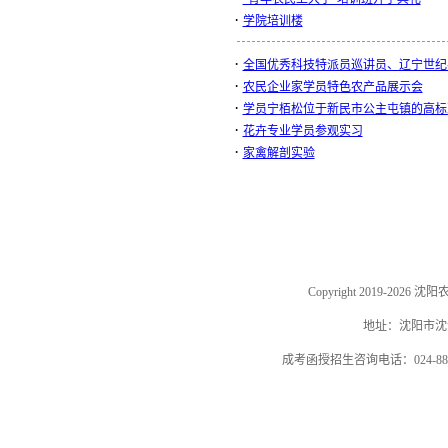
·
学院培训楼
·
全国优秀科技特派员巡讲员、辽宁世纪农
·
农民企业家学员特色农产品展示会
·
学员宁栢松位于新民市公主屯镇的高标
·
花卉专业学员参观实习
·
家禽解剖实验
Copyright 2019-202
地址：沈阳市沈河
成考函授招生咨询电话：024-884