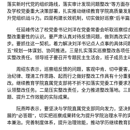
落实新时代党的组织路线，落实审计发现问题整改”等方面
及学校党委重大决策部署，扎实推动继续教育学院高质量发展
升党组织战斗力。四是构建长效机制，切实做好巡察“后半篇
任延峰传达了校党委书记刘洋在党委常委会听取巡察综
整改重要性的认识。要严肃认真对待反馈问题，做到真改实
步。要抓住这一契机，着力解决刘洋书记点人点事的具体问
五
”
规划一体谋划、协同推进。三是扎实落实巡察整改各项任
实整改责任。领导班子要召开专题民主生活会，班子成员主
周绍东表示，
巡察组反馈的问题，客观中肯、切中要害
治纪律、理清工作思路、起而行之做好整改工作具有十分重
改。
继续教育学院直属党支部将不折不扣落实党委工作要求及
认领整改任务。二是压实整改责任，全力推进整改落地。三
题、提升工作效能的实际成果。
阮燕晔表示，要坚决与学院直属党支部同向发力，坚决
展的“必答题”，切实把巡察成果转化为提升学院治理水平的
本兼治。完善制度体系，提升治理效能，推动学历继续教育