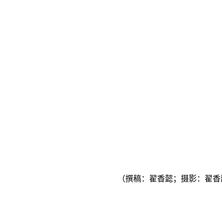
（撰稿：翟香懿；摄影：翟香