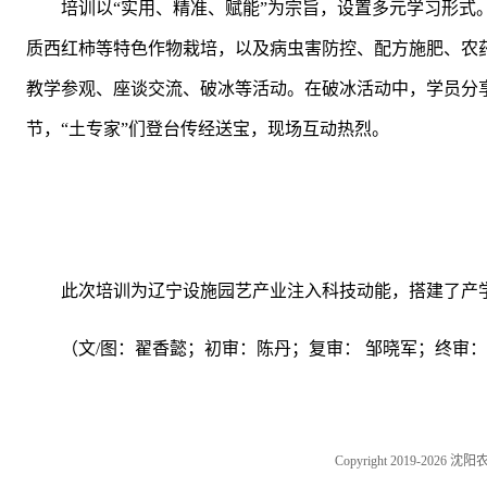
培训以“实用、精准、赋能”为宗旨，设置多元学习形式
质西红柿等特色作物栽培，以及病虫害防控、配方施肥、农
教学参观、座谈交流、破冰等活动。在破冰活动中，学员分
节，“土专家”们登台传经送宝，现场互动热烈。
此次培训为辽宁设施园艺产业注入科技动能，搭建了产
（文/图：翟香懿；初
审：陈丹；复
审： 邹晓军；终审
Copyright 2019-202