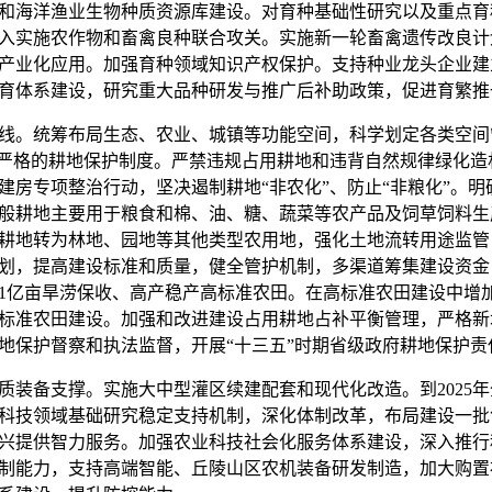
和海洋渔业生物种质资源库建设。对育种基础性研究以及重点育
入实施农作物和畜禽良种联合攻关。实施新一轮畜禽遗传改良计
产业化应用。加强育种领域知识产权保护。支持种业龙头企业建
育体系建设，研究重大品种研发与推广后补助政策，促进育繁推
线。统筹布局生态、农业、城镇等功能空间，科学划定各类空间
最严格的耕地保护制度。严禁违规占用耕地和违背自然规律绿化
建房专项整治行动，坚决遏制耕地“非农化”、防止“非粮化”。
般耕地主要用于粮食和棉、油、糖、蔬菜等农产品及饲草饲料生
耕地转为林地、园地等其他类型农用地，强化土地流转用途监管
划，提高建设标准和质量，健全管护机制，多渠道筹集建设资金
1
亿亩旱涝保收、高产稳产高标准农田。在高标准农田建设中增
标准农田建设。加强和改进建设占用耕地占补平衡管理，严格新
地保护督察和执法监督，开展“十三五”时期省级政府耕地保护责
装备支撑。实施大中型灌区续建配套和现代化改造。到
2025
年
科技领域基础研究稳定支持机制，深化体制改革，布局建设一批
兴提供智力服务。加强农业科技社会化服务体系建设，深入推行
制能力，支持高端智能、丘陵山区农机装备研发制造，加大购置