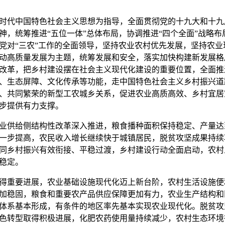
代中国特色社会主义思想为指导，全面贯彻党的十九大和十九
神，统筹推进“五位一体”总体布局，协调推进“四个全面”战略
党对“三农”工作的全面领导，坚持农业农村优先发展，坚持农
动高质量发展为主题，统筹发展和安全，落实加快构建新发展格
改革，把乡村建设摆在社会主义现代化建设的重要位置，全面推
、生态屏障、文化传承等功能，走中国特色社会主义乡村振兴道
、共同繁荣的新型工农城乡关系，促进农业高质高效、乡村宜居
步提供有力支撑。
业供给侧结构性改革深入推进，粮食播种面积保持稳定、产量达
一步提高，农民收入增长继续快于城镇居民，脱贫攻坚成果持续
同乡村振兴有效衔接、平稳过渡，乡村建设行动全面启动，农村
稳定。
得重要进展，农业基础设施现代化迈上新台阶，农村生活设施便
加稳固，粮食和重要农产品供应保障更加有力，农业生产结构和
体系基本形成，有条件的地区率先基本实现农业现代化。脱贫攻
色转型取得积极进展，化肥农药使用量持续减少，农村生态环境