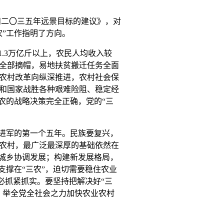
和二〇三五年远景目标的建议》，对
”工作指明了方向。
1.3
万亿斤以上，农民人均收入较
全部摘帽，易地扶贫搬迁任务全面
农村改革向纵深推进，农村社会保
和国家战胜各种艰难险阻、稳定经
农的战略决策完全正确，党的“三
进军的第一个五年。民族要复兴，
农村，最广泛最深厚的基础依然在
动城乡协调发展；构建新发展格局，
支撑在“三农”，迫切需要稳住农业
必抓紧抓实。要坚持把解决好“三
，举全党全社会之力加快农业农村