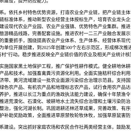
系建设，提升防控能力。
。依托乡村特色优势资源，打造农业全产业链，把产业链主体
链标准体系，推动新型农业经营主体按标生产，培育农业龙头企
建设现代农业产业园、农业产业强镇、优势特色产业集群。推进
旅游精品线路，完善配套设施。推进农村一二三产业融合发展示
的重要抓手，围绕提高农业产业体系、生产体系、经营体系现代
为单位开展创建，到
2025
年创建
500
个左右示范区，形成梯次推
万村”行动。稳步推进反映全产业链价值的农业及相关产业统计核
施国家黑土地保护工程，推广保护性耕作模式。健全耕地休耕
产品和技术。加强畜禽粪污资源化利用。全面实施秸秆综合利用
济带、黄河流域建设一批农业面源污染综合治理示范县。支持国
绿色农产品、有机农产品和地理标志农产品，试行食用农产品达
养护，推进以长江为重点的渔政执法能力建设，确保十年禁渔令
推进荒漠化、石漠化、坡耕地水土流失综合治理和土壤污染防治
整治，强化河湖长制。巩固退耕还林还草成果，完善政策、有序
护补助奖励政策，全面推进草原禁牧轮牧休牧，加强草原鼠害防
建设。突出抓好家庭农场和农民合作社两类经营主体，鼓励发