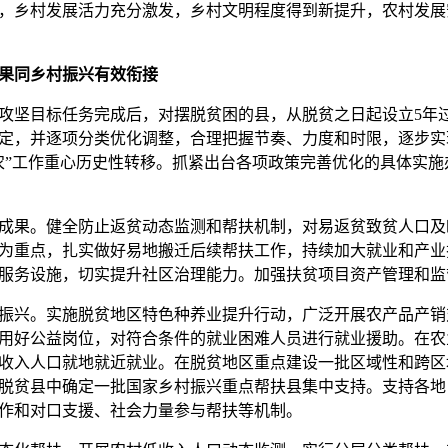
，乡村发展活力充分激发，乡村文明程度得到新提升，农村发展
果同乡村振兴有效衔接
坚目标任务完成后，对摆脱贫困的县，从脱贫之日起设立
5
年
定，并逐项分类优化调整，合理把握节奏、力度和时限，逐步实
农”工作重心历史性转移。抓紧出台各项政策完善优化的具体实
果。健全防止返贫动态监测和帮扶机制，对易返贫致贫人口及
为重点，扎实做好易地搬迁后续帮扶工作，持续加大就业和产业
服务设施，切实提升社区治理能力。加强扶贫项目资产管理和监
兴。实施脱贫地区特色种养业提升行动，广泛开展农产品产销
用好公益岗位，对符合条件的就业困难人员进行就业援助。在农
收入人口就地就近就业。在脱贫地区重点建设一批区域性和跨区
脱贫县中确定一批国家乡村振兴重点帮扶县集中支持。支持各地
作和对口支援、社会力量参与帮扶等机制。