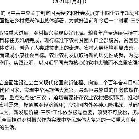
（
2021
年
1
月
4
日）
过的《中共中央关于制定国民经济和社会发展第十四个五年规划
面推进乡村振兴作出总体部署，为做好当前和今后一个时期“三农
取得重大进展，乡村振兴实现良好开局。粮食年产量连续保持在
目标任务如期完成，现行标准下农村贫困人口全部脱贫，贫困县
体贫困，创造了人类减贫史上的奇迹。农村人居环境明显改善，
面建成小康社会目标。农业农村发展取得新的历史性成就，为党
”作用。实践证明，以习近平同志为核心的党中央驰而不息重农强
启全面建设社会主义现代化国家新征程、向第二个百年奋斗目标
代化国家，实现中华民族伟大复兴，最艰巨最繁重的任务依然在
题，重点难点在“三农”，迫切需要补齐农业农村短板弱项，推
大农村需求，畅通城乡经济循环；应对国内外各种风险挑战，基础
央认为，新发展阶段“三农”工作依然极端重要，须臾不可放松，务
把全面推进乡村振兴作为实现中华民族伟大复兴的一项重大任务
的生活。