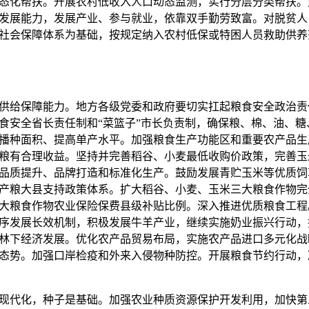
化帮扶。开展农村低收入人口动态监测，实行分层分类帮扶。
发展能力，发展产业、参与就业，依靠双手勤劳致富。对脱贫人
社会保障体系为基础，按规定纳入农村低保或特困人员救助供养
给保障能力。地方各级党委和政府要切实扛起粮食安全政治责
食安全省长责任制和“菜篮子”市长负责制，确保粮、棉、油、糖
播种面积、提高单产水平。加强粮食生产功能区和重要农产品生
粮有合理收益。坚持并完善稻谷、小麦最低收购价政策，完善玉
品质提升、品牌打造和标准化生产。鼓励发展青贮玉米等优质饲
产粮大县支持政策体系。扩大稻谷、小麦、玉米三大粮食作物完
大粮食作物农业保险保费县级补贴比例。深入推进优质粮食工程
序发展长效机制，积极发展牛羊产业，继续实施奶业振兴行动，
林下经济发展。优化农产品贸易布局，实施农产品进口多元化战
态势。加强口岸检疫和外来入侵物种防控。开展粮食节约行动，
代化，种子是基础。加强农业种质资源保护开发利用，加快第