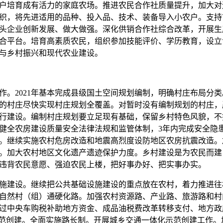
户培育成有活力的家庭农场。推进农民合作社质量提升，加大对
织，将先进适用的品种、投入品、技术、装备导入小农户。支持
头企业创新发展、做大做强。深化供销合作社综合改革，开展生
合平台。培育高素质农民，组织参加技能评价、学历教育，设立
与乡村振兴和现代农业建设。
作。
2021
年基本完成县级国土空间规划编制，明确村庄布局分类
的村庄尽快实现村庄规划全覆盖。对暂时没有编制规划的村庄，
行建设。编制村庄规划要立足现有基础，保留乡村特色风貌，不
健全农房建设质量安全法律法规和监管体制，
3
年内完成安全隐
。继续实施农村危房改造和地震高烈度设防地区农房抗震改造。
。加大农村地区文化遗产遗迹保护力度。乡村建设是为农民而建
违背农民意愿、强迫农民上楼，把好事办好、把实事办实。
建设。继续把公共基础设施建设的重点放在农村，着力推进往
自然村（组）通硬化路。加强农村资源路、产业路、旅游路和村
过中央车购税补助地方资金、成品油税费改革转移支付、地方政
示范创建。全面实施路长制。开展城乡交通一体化示范创建工作